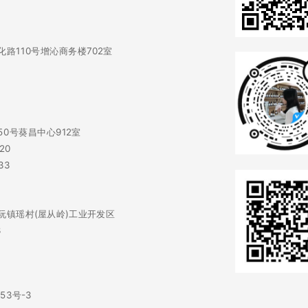
0
路110号增沁商务楼702室
0号葵昌中心912室
20
33
阮镇瑶村(屋从岭)工业开发区
3
753号-3