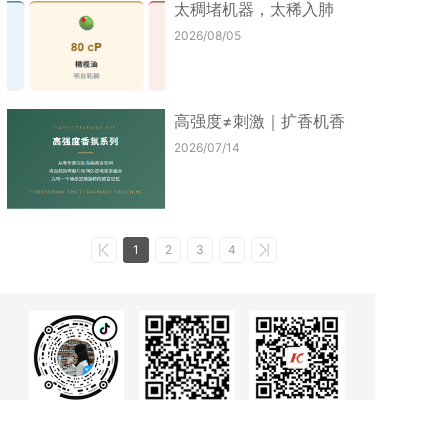
太稠堵机器，太稀入肺
——扩香机精油“生...
2026/08/05
高强度≠刺激｜扩香机香
薰：扩得远、散得...
2026/07/14
1
2
3
4
1688店铺，打开
和馨抖音号,打
微信公众号 , 打
1688 app扫一
开抖音扫一扫
开微信扫一扫